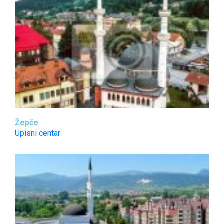
Žepče
Upisni centar