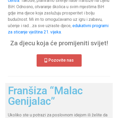
centra
. Takođe, planiramo širenje naše franšize na cijelu
BiH. Odnosno, otvaranje školica u svim mjestima BiH
gdje ima djece koja zaslužuju prosperitet i bolju
budućnost. Mi im to omogućavamo uz igru i zabavu,
učenje i rad….za sve uzraste djece,
edukativni programi
za sticanje vještina 21. vijeka.
Za djecu koja će promijeniti svijet!
Pozovite nas
Franšiza “Malac
Genijalac”
Ukoliko ste u potrazi za poslovnom idejom ili želite da