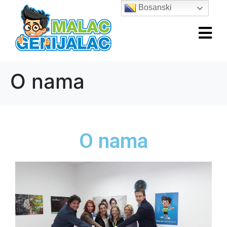
Bosanski
O nama
O nama