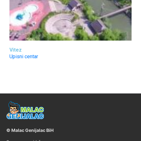
Vitez
Upisni centar
©
Malac Genijalac BiH