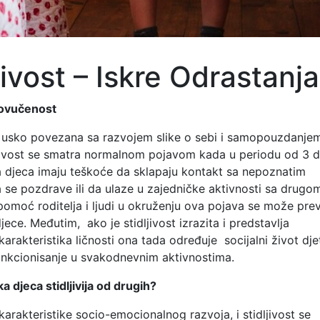
jivost – Iskre Odrastanja
povučenost
je usko povezana sa razvojem slike o sebi i samopouzdanje
ljivost se smatra normalnom pojavom kada u periodu od 3 
 djeca imaju teškoće da sklapaju kontakt sa nepoznatim
se pozdrave ili da ulaze u zajedničke aktivnosti sa drugo
omoć roditelja i ljudi u okruženju ova pojava se može prev
ece. Međutim, ako je stidljivost izrazita i predstavlja
arakteristika ličnosti ona tada određuje socijalni život djet
unkcionisanje u svakodnevnim aktivnostima.
a djeca stidljivija od drugih?
karakteristike socio-emocionalnog razvoja, i stidljivost se