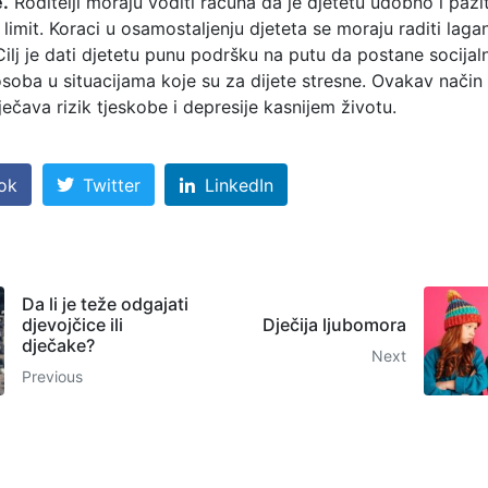
.
Roditelji moraju voditi računa da je djetetu udobno i pazi
limit. Koraci u osamostaljenju djeteta se moraju raditi lagan
ilj je dati djetetu punu podršku na putu da postane socijal
oba u situacijama koje su za dijete stresne. Ovakav način
ječava rizik tjeskobe i depresije kasnijem životu.
ok
Twitter
LinkedIn
Da li je teže odgajati
djevojčice ili
Dječija ljubomora
dječake?
Next
Previous