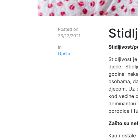
Stidl
Posted on
23/12/2021
Stidljivost/
In
Opšta
Stidljivost 
djece. Stid
godina neka
osobama, da 
djecom. Uz p
kod većine dj
dominantnu k
porodice i f
Zašto su nek
Kao i ostale 