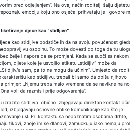
vorim pred odjeljenjem”. Na ovaj način roditelji šalju djetetu
epoznaju emociju koju ono osjeća, prihvataju je i govore 
tiketiranje djece kao “stidljive“
 djece kao stidljive podstiče ih da na svoju povučenost gled
 nepopravljivu osobinu. To može dovesti do toga da tu ulog
i bez želje i napora da se promjeni. Kada se suoči sa nekom
jom, dijete koje je usvojilo etiketu „stidljiv” može da
 „Stidljiv/a sam, pa to ne mogu da učinim“. Umjesto da rodite
okarakterišu kao stidljivu, trebali bi samo da opišu njihovo
a primjer: ,,Njemu treba malo vremena da se navikne na n
i ,,Ona voli da razmisli prije odgovaranja”.
u izrazito stidljiva obično izbjegavaju direktan kontakt oči
led, izbjegavaju osnovne oblike komunikacije kao što je
znavanje i sl. Pri kontaktu sa nepoznatim osobama drhte,
maju tikovi, znoje im se dlanovi, zamuckuju iako nemaju pr