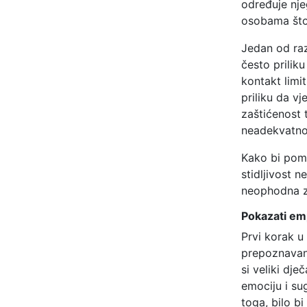
određuje nje
osobama što 
Jedan od raz
često prilik
kontakt limit
priliku da vj
zaštićenost 
neadekvatnost
Kako bi pomo
stidljivost n
neophodna za
Pokazati em
Prvi korak u
prepoznavanj
si veliki dje
emociju i su
toga, bilo bi