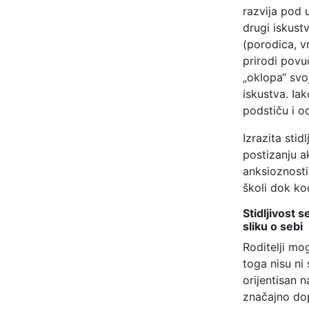
razvija pod u
drugi iskust
(porodica, vr
prirodi povuč
„oklopa“ svoj
iskustva. Ia
podstiču i od
Izrazita sti
postizanju a
anksioznosti
školi dok ko
Stidljivost 
sliku o sebi
Roditelji mog
toga nisu ni 
orijentisan 
značajno dop