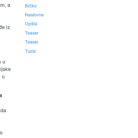
em, a
Brčko
Naslovna
Opšta
đe iz
Teaser
Teaser
Tuzla
m u
ijske
 u
a
 da
e
to