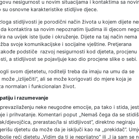
govu nesigurnost u novim situacijama i kontaktima sa nov
su osnovne karakteristike stidljive djece.
loga stidljivosti je porodični način života u kojem dijete n
u da kontaktira sa novim nepoznatim ljudima ili djecom neg
ira na uvijek iste ljude i okruženje. Dijete na taj način nema
ežba svoje komunikacijske i socijalne vještine. Pretjerana
takođe podstiče razvoj nesigurnosti kod djeteta, procjenu
i, a stidljivost se pojavljuje kao dio procjene slike o sebi.
gli svom djetetetu, roditelji treba da imaju na umu da se
e može „izliječiti“, ali se može korigovati do mjere koja je
 normalan i funkcionalan život.
patiju i razumevanje
 prevazilaženju neke neugodne emocije, pa tako i stida, jes
e i prihvatanje. Komentari poput ,,Nemaš čega da se stidiš” 
čak/djevojčica, prerastao/la si stidljivost”, direktno negiraju
gerišu djetetu da može da je isključi kao na ,,prekidač”. Um
 bolje reći djetetu „Vidim da ti je neprijatno” ili „I ja sam se