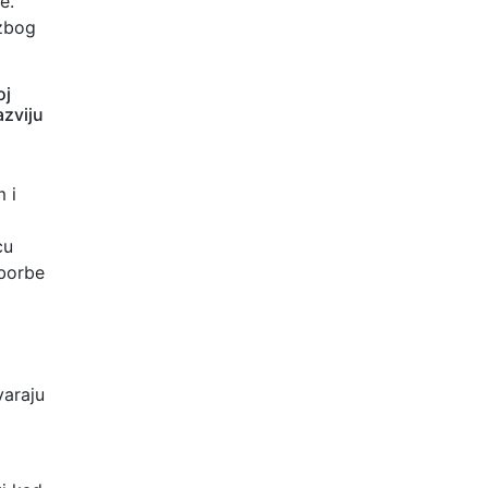
e.
 zbog
oj
azviju
 i
cu
 borbe
varaju