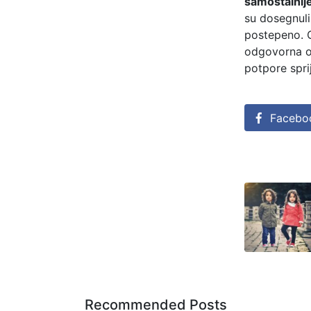
samostalnije
su dosegnuli 
postepeno. C
odgovorna os
potpore spri
Facebo
Recommended Posts