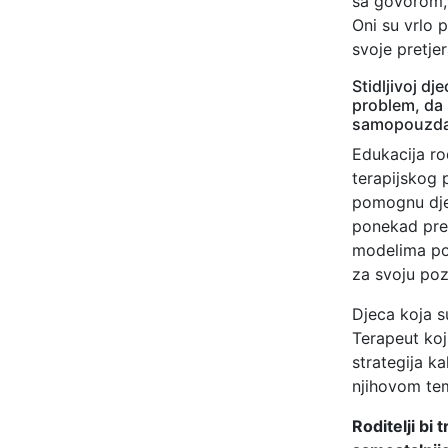
sa govorom, 
Oni su vrlo 
svoje pretjer
Stidljivoj d
problem, da 
samopouzda
Edukacija ro
terapijskog 
pomognu djet
ponekad preds
modelima pon
za svoju pozi
Djeca koja s
Terapeut koj
strategija k
njihovom te
Roditelji bi 