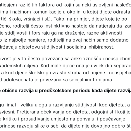
ticajem različitih faktora od kojih su neki uslovljeni nasleđ
vima i načinom komunikacije u okolini u kojoj dijete odrasta
tić, škola, vršnjaci i sl.). Tako, na primjer, dijete koje je po
eno, roditelji često instinktivno nastoje da natjeraju da iza
e stidljivosti i forsiraju ga na druženje, razne aktivnosti i
ko iz najbolje namjere, roditelji na ovaj način samo dodatno
ržavaju djetetovu stidljivost i socijalnu inhibiranost.
dljivost je vrlo često povezana sa anksioznošću i neuspjeho
kademskih ciljeva. Kod male djece ona je uvijek dio separac
 a kod djece školskog uzrasta straha od ocjene i neuspjeha
d adolescenata je povezana sa socijalnim fobijama.
se obično razvija u predškolskom periodu kada dijete razvij
u imati veliku ulogu u razvijanju stidljivosti kod djeteta, a
svjesni. Pretjerana očekivanja od djeteta, odgojni stil koji j
na kritiku i prosuđivanje umjesto na pohvalu i poučavanje
rinose razvoju slike o sebi da dijete nije dovoljno dobro š