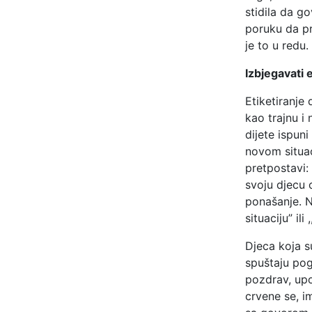
stidila da go
poruku da pr
je to u redu.
Izbjegavati e
Etiketiranje
kao trajnu i
dijete ispun
novom situaci
pretpostavi:
svoju djecu 
ponašanje. N
situaciju” il
Djeca koja s
spuštaju pog
pozdrav, upo
crvene se, i