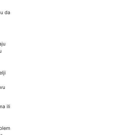
mu da
aju
u
lji
ovu
ma ili
oblem