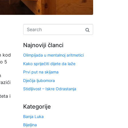
Najnoviji članci
m kod
Olimpijada u mentalnoj aritmetici
do 5
Kako spriječiti dijete da laže
Prvi put na skijama
m
Dječija ljubomora
azići
Stidljivost – Iskre Odrastanja
eta i
Kategorije
Banja Luka
Bijeljina