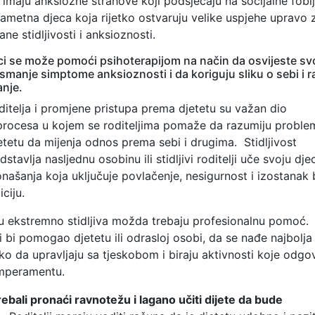
imaju anksiozne strahove koji podsjećaju na socijalne fobij
pametna djeca koja rijetko ostvaruju velike uspjehe upravo
ane stidljivosti i anksioznosti.
jeci se može pomoći psihoterapijom na način da osvijeste sv
smanje simptome anksioznosti i da koriguju sliku o sebi i r
nje.
ditelja i promjene pristupa prema djetetu su važan dio
procesa u kojem se roditeljima pomaže da razumiju problem
etu da mijenja odnos prema sebi i drugima. Stidljivost
tavlja nasljednu osobinu ili stidljivi roditelji uče svoju dje
ašanja koja uključuje povlačenje, nesigurnost i izostanak
ciju.
u ekstremno stidljiva možda trebaju profesionalnu pomoć.
i bi pomogao djetetu ili odrasloj osobi, da se nađe najbolja
ako da upravljaju sa tjeskobom i biraju aktivnosti koje odgo
mperamentu.
trebali pronaći ravnotežu i lagano učiti dijete da bude