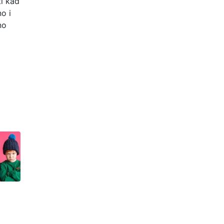
ti kad
o i
no