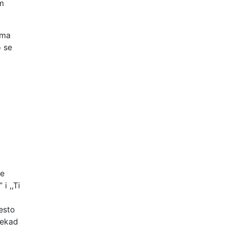
im
ema
o se
te
i ,,Ti
jesto
 nekad